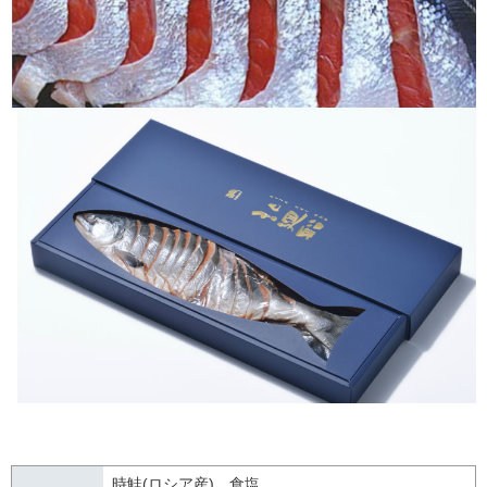
時鮭(ロシア産)、食塩