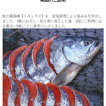
鮭の最高峰【トキシラズ】を、定塩処理により旨みを引き出し
ました。3枚におろし、切り身に加工した後、1回にご利用にな
る量(3～5枚)ごとに真空パックしました。