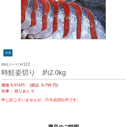
冷凍
kr122
[商品コード]
時鮭姿切り 約2.0kg
価格 9,074円
(税込 9,799
円)
在庫：
残りあと 0
申し訳ございませんが、只今品切れ中です。
商品のご説明