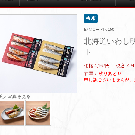
[商品コード]
kr150
北海道いわし
ト
価格 4,167円 (税込
4,5
在庫：
残りあと 0
申し訳ございませんが、
拡大写真を見る