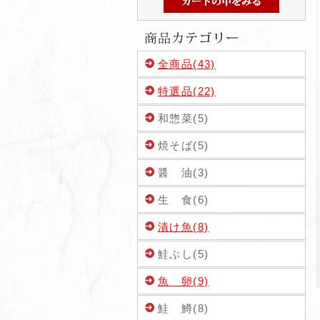
全商品(43)
特選品(22)
和惣菜(5)
焼そば(5)
醤 油(3)
生 食(6)
漬け魚(8)
鮭ぶし(5)
魚 卵(9)
鮭 鱒(8)