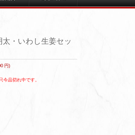
明太・いわし生姜セッ
00
円)
只今品切れ中です。